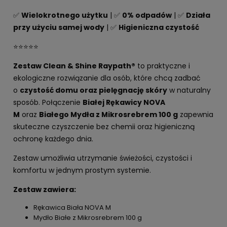
✅
Wielokrotnego użytku
| ✅
0% odpadów
| ✅
Działa
przy użyciu samej wody
| ✅
Higieniczna czystość
⭐⭐⭐⭐⭐
Zestaw Clean & Shine Raypath®
to praktyczne i
ekologiczne rozwiązanie dla osób, które chcą zadbać
o
czystość domu oraz pielęgnację skóry
w naturalny
sposób. Połączenie
Białej Rękawicy NOVA
M
oraz
Białego Mydła z Mikrosrebrem 100 g
zapewnia
skuteczne czyszczenie bez chemii oraz higieniczną
ochronę każdego dnia.
Zestaw umożliwia utrzymanie świeżości, czystości i
komfortu w jednym prostym systemie.
Zestaw zawiera:
Rękawica Biała NOVA M
Mydło Białe z Mikrosrebrem 100 g