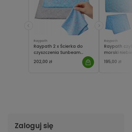
Raypath
Raypath
Raypath 2 x Ścierka do
Raypath czy
czyszczenia Sunbeam
morski niebie
Morski L 38x41cm
56x56cm na
202,00 zł
195,00 zł
Nanosrebro
czyszczenie
Zaloguj się