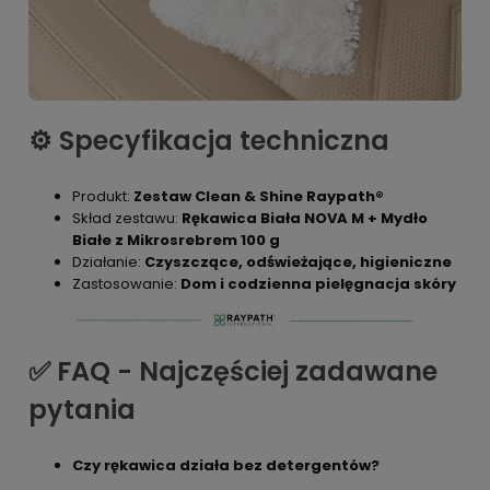
⚙️ Specyfikacja techniczna
Produkt:
Zestaw Clean & Shine Raypath®
Skład zestawu:
Rękawica Biała NOVA M + Mydło
Białe z Mikrosrebrem 100 g
Działanie:
Czyszczące, odświeżające, higieniczne
Zastosowanie:
Dom i codzienna pielęgnacja skóry
✅ FAQ - Najczęściej zadawane
pytania
Czy rękawica działa bez detergentów?